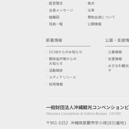
経営理念
拠点
会長メッセージ
沿革
組織図
賛助会員について
役員一覧
公開情報
新着情報
公募・支援
OCVBからのお知らせ
公募情報
関係省庁等からの
支援情報
お知らせ
おきなわ観光
活動報告
テ
メディアリリース
採用情報
一般財団法人
沖縄観光コンベンションビ
Okinawa Convention & Visitors Bureau（OCVB）
〒901-0152
沖縄県那覇市字小禄1831番地1