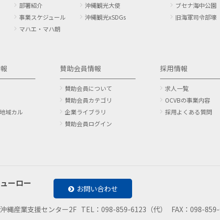
部署紹介
沖縄観光大使
ブセナ海中公園
事業スケジュール
沖縄観光xSDGs
旧海軍司令部壕
マハエ・マハ朗
情報
賛助会員情報
採用情報
賛助会員について
求人一覧
賛助会員カテゴリ
OCVBの事業内容
地域カル
企業ライブラリ
採用よくある質問
賛助会員ログイン
ューロー
お問い合わせ
沖縄産業支援センター2F
TEL：098-859-6123（代）
FAX：098-859-