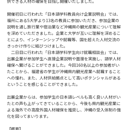
供できる人材の確保を目指し開催いたしました。
開催初日に行われた「日本語学科教員向け企業説明会」では、
福州にある5大学より13名の教員に参加いただき、参加企業の
説明を通し旅行業や宿泊業など沖縄県の観光産業について理解
を深めていただきました。企業と大学が互いに理解を深めるこ
とにより、インターンシップや就職等、国を超えた人材交流の
きっかけ作りに結びつけました。
二日目に行われた「日本語学科学生向け就職相談会」では、
出展企業が参加学生へ直接企業説明や面接を実施し、語学人材
確保へ繋げることができました。今回160名以上の参加者がい
たことから、福建省の学生が沖縄県内観光産業へ就職すること
への憧れ、また、人材供給拠点として高いポテンシャルがある
ということを感じることができました。
出展企業からは、参加学生の日本語レベルも高く良い人材がい
たとの声も上がってきていることから、今後も県内観光産業に
よる海外での高度外国人材確保を推奨し、沖縄の受入体制の強
化を図ってまいります。
【概要】