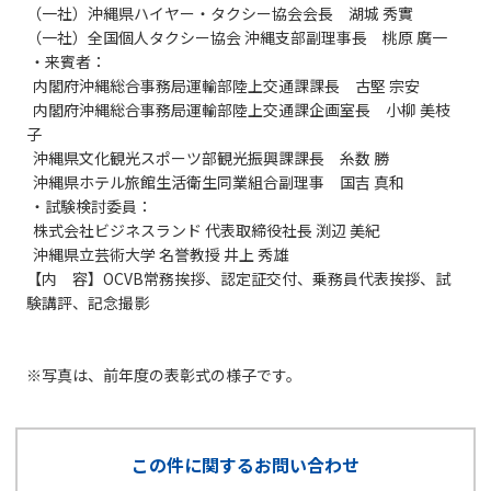
（一社）沖縄県ハイヤー・タクシー協会会長 湖城 秀實
（一社）全国個人タクシー協会 沖縄支部副理事長 桃原 廣一
・来賓者：
内閣府沖縄総合事務局運輸部陸上交通課課長 古堅 宗安
内閣府沖縄総合事務局運輸部陸上交通課企画室長 小柳 美枝
子
沖縄県文化観光スポーツ部観光振興課課長 糸数 勝
沖縄県ホテル旅館生活衛生同業組合副理事 国吉 真和
・試験検討委員：
株式会社ビジネスランド 代表取締役社長 渕辺 美紀
沖縄県立芸術大学 名誉教授 井上 秀雄
【内 容】OCVB常務挨拶、認定証交付、乗務員代表挨拶、試
験講評、記念撮影
※写真は、前年度の表彰式の様子です。
この件に関するお問い合わせ