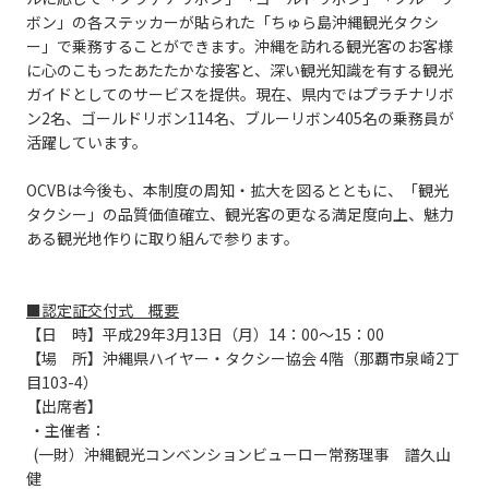
ボン」の各ステッカーが貼られた「ちゅら島沖縄観光タクシ
ー」で乗務することができます。沖縄を訪れる観光客のお客様
に心のこもったあたたかな接客と、深い観光知識を有する観光
ガイドとしてのサービスを提供。現在、県内ではプラチナリボ
ン2名、ゴールドリボン114名、ブルーリボン405名の乗務員が
活躍しています。
OCVBは今後も、本制度の周知・拡大を図るとともに、「観光
タクシー」の品質価値確立、観光客の更なる満足度向上、魅力
ある観光地作りに取り組んで参ります。
■認定証交付式 概要
【日 時】平成29年3月13日（月）14：00～15：00
【場 所】沖縄県ハイヤー・タクシー協会 4階（那覇市泉崎2丁
目103-4）
【出席者】
・主催者：
(一財）沖縄観光コンベンションビューロー常務理事 譜久山
健