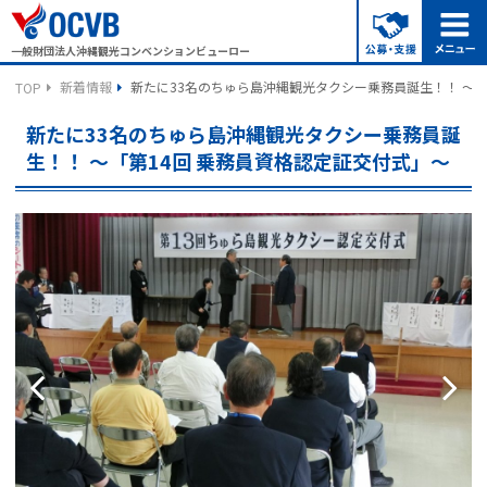
一般財団法人沖縄観光コンベンションビューロー
新着情報
新たに33名のちゅら島沖縄観光タクシー乗務員誕生！！ ～「
TOP
新たに33名のちゅら島沖縄観光タクシー乗務員誕
生！！ ～「第14回 乗務員資格認定証交付式」～