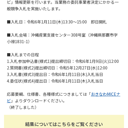
ビ」情報更新を行います。当業務の委託事業者決定にかかる一
般競争入札を実施いたします。
■入札日：令和6年1月11日(木)13:30～15:00 即日開札
■入札会場：沖縄産業支援センター308号室（沖縄県那覇市字
小禄1831-1）
■入札までの日程
1.入札参加申込書(様式1)提出締切日：令和6年1月9日(火)12:00
2.質問書(様式2)提出締切日：令和5年12月27日(水)12:00
3.入札書(様式3)提出日：令和6年1月11日(木)入札当日
4.委任状(様式4)提出日：令和6年1月11日(木)入札当日
応募要綱、仕様書、各種様式につきましては「
おきなわMICEナ
ビ
」よりダウンロードください。
（終了しました）
結果についてはこちらをご覧ください