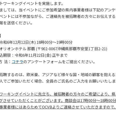
トワーキングイベントを実施します。
しては、当イベントにご参加希望の県内事業者様は下記のアンケ
ベントには不参加ながら、ご連絡先を被招聘者の方々にお伝えする
報を送信ください。
】
和6年12月12日(木) 18時00分～19時00分
リオンホテル 那覇 (〒902-0067沖縄県那覇市安里1丁目2-21)
込期限：令和6年11月22日(金) 正午まで
方 法：
コチラ
のアンケートフォームをご提出ください。
招聘するのは、欧米豪、アジアなど様々な国・地域の顧客を抱える
人でご参加いただく場合、全員のご氏名のご入力をお願いいたし
ワーキングイベントに先立ち、被招聘者の方々のご希望により、県
グさせていただくことがございます。商談会は17時00分～18時0
事業者様にはあらためてOCVBよりご連絡させていただきますので