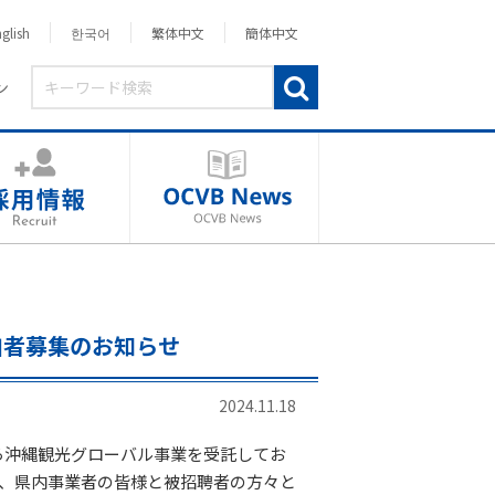
glish
한국어
繁体中文
簡体中文
ン
加者募集のお知らせ
2024.11.18
ら沖縄観光グローバル事業を受託してお
、県内事業者の皆様と被招聘者の方々と