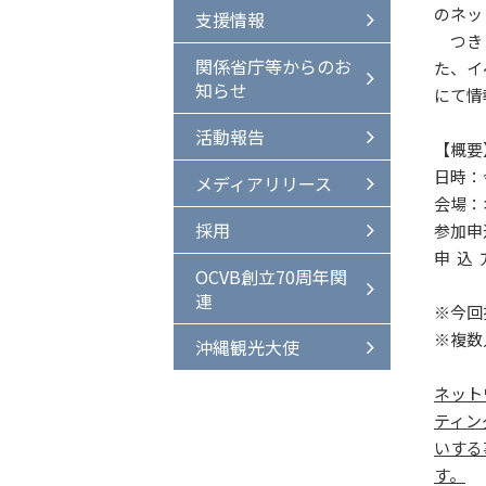
のネッ
支援情報
つきま
関係省庁等からのお
た、イ
知らせ
にて情
活動報告
【概要
日時：令
メディアリリース
会場：オ
採用
参加申
申 込 
OCVB創立70周年関
連
※今回
※複数
沖縄観光大使
ネット
ティン
いする
す。