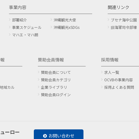
事業内容
関連リンク
部署紹介
沖縄観光大使
ブセナ海中公園
事業スケジュール
沖縄観光xSDGs
旧海軍司令部壕
マハエ・マハ朗
情報
賛助会員情報
採用情報
賛助会員について
求人一覧
賛助会員カテゴリ
OCVBの事業内容
地域カル
企業ライブラリ
採用よくある質問
賛助会員ログイン
ューロー
お問い合わせ