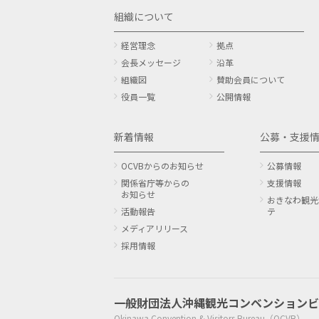
組織について
経営理念
拠点
会長メッセージ
沿革
組織図
賛助会員について
役員一覧
公開情報
新着情報
公募・支援
OCVBからのお知らせ
公募情報
関係省庁等からの
支援情報
お知らせ
おきなわ観光
活動報告
テ
メディアリリース
採用情報
一般財団法人
沖縄観光コンベンションビ
Okinawa Convention & Visitors Bureau（OCVB）