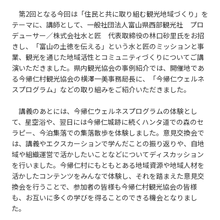
第2回となる今回は「住民と共に取り組む観光地域づくり」を
テーマに、講師として、一般社団法人富山県西部観光社 プロ
デューサー／株式会社水と匠 代表取締役の林口砂里氏をお招
きし、「富山の土徳を伝える」という水と匠のミッションと事
業、観光を通じた地域活性とコミュニティづくりについてご講
演いただきました。県内観光協会の事例紹介では、開催地であ
る今帰仁村観光協会の横澤一美事務局長に、「今帰仁ウェルネ
スプログラム」などの取り組みをご紹介いただきました。
講義のあとには、今帰仁ウェルネスプログラムの体験とし
て、星空浴や、翌日には今帰仁城跡に続くハンタ道での森のセ
ラピー、今泊集落での集落散歩を体験しました。意見交換会で
は、講義やエクスカーションで学んだことの振り返りや、自地
域や組織運営で活かしたいことなどについてディスカッション
を行いました。今帰仁村にもともとある地域資源や地域人材を
活かしたコンテンツをみんなで体験し、それを踏まえた意見交
換会を行うことで、参加者の皆様も今帰仁村観光協会の皆様
も、お互いに多くの学びを得ることのできる機会となりまし
た。