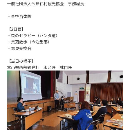
一般社団法人今帰仁村観光協会 事務局長
・星空浴体験
【2日目】
・森のセラピー（ハンタ道）
・集落散歩（今泊集落）
・意見交換会
【当日の様子】
富山県西部観光社 水と匠 林口氏