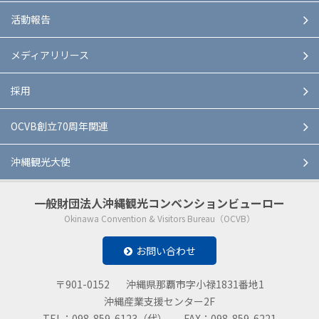
活動報告
メディアリリース
採用
OCVB創立70周年関連
沖縄観光大使
一般財団法人
沖縄観光コンベンションビューロー
Okinawa Convention & Visitors Bureau（OCVB）
お問い合わせ
〒901-0152
沖縄県那覇市字小禄1831番地1
沖縄産業支援センター2F
TEL：098-859-6123（代）
FAX：098-859-6221