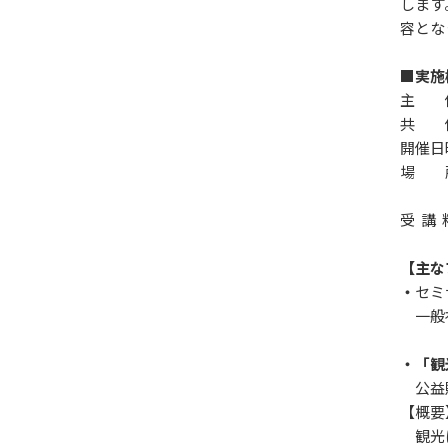
します
容とな
■実施
主 催
共 
開催日時
場 所
※オ
受 講
【主な
・
セミ
一般社
・「観
公益財
【概要
観光に