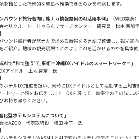
頼を軸とした持続的な成長へ転換できるのかを考察します。
ンバウンド旅行者向け旅ナカ情報整備のAI活用事例」
（WEB講演）
社リクルート じゃらんリサーチセンター 研究員 松本 百加
】
ウンド旅行者が旅ナカで求める情報を多言語で整備し、観光案内所
をご紹介。地域の観光現場でどのようにAIを活かせるのかを具体
成AIで“秒で整う”仕事術＝沖縄DXアイドルのスマートワーク＝」
Xアイドル 上地 杏奈 氏
】
ホテルDX推進を担い、同時にDXアイドルとして活動する上地杏
マートワーク術をお伝えします。DXを通じて「効率化のその先に
ひお持ち帰りください。
I進化型ホテルシステムについて」
社AZOO 代表取締役 横田 裕子 氏
】
ホテルシステムWASMILとAIで変わるホテル運営のこれから・