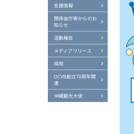
支援情報
関係省庁等からのお
知らせ
活動報告
メディアリリース
採用
OCVB創立70周年関
連
沖縄観光大使