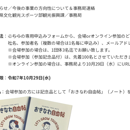
らせ／今後の事業の方向性について＆事務局連絡
文化観光スポーツ部観光振興課／事務局
法
：
こちら
の専用申込みフォームから、会場orオンライン参加の
、参加者名（複数の場合は1名毎に申込み）、メールアドレ
場参加の場合は、1団体3名迄でお願い致します。
場参加（参加記念品付）は、先着100名とさせていただき
ライン参加の場合は、事務局より10月29日（水）にURL
限
：
令和7年10月29日(水)
品
：会場参加の方には記念品として「おきなわ自由帖」（ノート）を