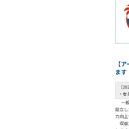
【ア
ます
［20
・
セ
一般財
設立し
力向上
収益力