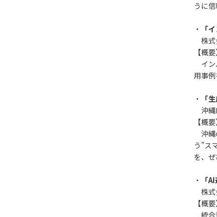
うに信
・
「イ
株式会
【概要
インバ
用事例
・
「生
沖縄D
【概要
沖縄の
う”ス
を、ぜ
・
「A
株式会
【概要
統合型