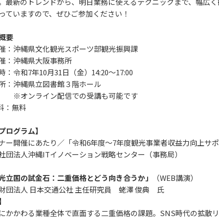
。最新のトレンドから、明日業務に使えるテクニックまで、幅広く
っていますので、ぜひご参加ください！
概要
：沖縄県文化観光スポーツ部観光振興課
催：沖縄県大阪事務所
：令和7年10月31日（金）14:20～17:00
：沖縄県立図書館３階ホール
ンライン配信での受講も可能です
 料：無料
プログラム】
ナー開催にあたり／「令和6年度～7年度観光事業者収益力向上サ
団法人沖縄ITイノベーション戦略センター（事務局）
光立国の試金石：二重価格とどう向き合うか」
（WEB講演）
団法人 日本交通公社 主任研究員 蛯澤 俊典 氏
】
かかわる業種全体で直面する二重価格の課題。SNS時代の拡散