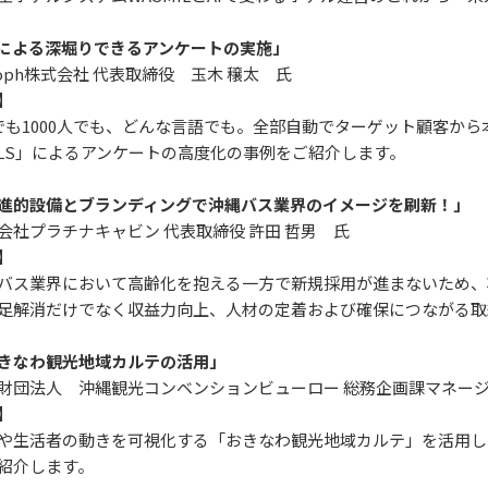
Iによる深堀りできるアンケートの実施」
ioph株式会社 代表取締役 玉木 穣太 氏
】
も1000人でも、どんな言語でも。全部自動でターゲット顧客か
LLS」によるアンケートの高度化の事例をご紹介します。
進的設備とブランディングで沖縄バス業界のイメージを刷新！」
社プラチナキャビン 代表取締役 許田 哲男 氏
】
ス業界において高齢化を抱える一方で新規採用が進まないため、
足解消だけでなく収益力向上、人材の定着および確保につながる取
きなわ観光地域カルテの活用」
団法人 沖縄観光コンベンションビューロー 総務企画課マネージャ
】
生活者の動きを可視化する「おきなわ観光地域カルテ」を活用し
紹介します。