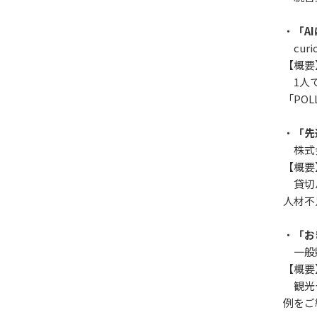
・
「A
cur
【概要
1人で
「PO
・
「先
株式会
【概要
貸切バ
人材不
・
「お
一般財
【概要
観光や
例をご