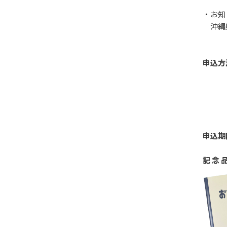
・お知
沖縄県
申込方
社名
※会
※会
※オン
申込期
記 念 