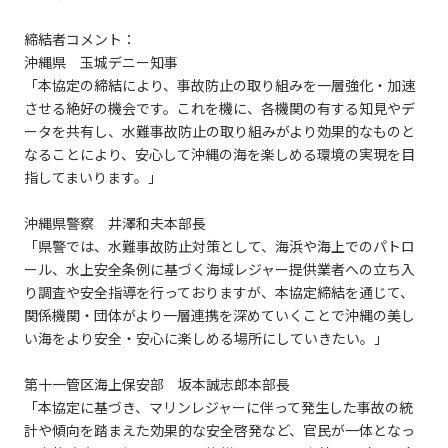
締結者コメント：
沖縄県 玉城デニー知事
「本協定の締結により、事故防止の取り組みを一層強化・加速
させる絶好の機会です。これを機に、各機関の有する知見やデ
ータを共有し、水難事故防止の取り組みがより効果的なものと
なることにより、安心して沖縄の海を楽しめる環境の実現を目
指してまいります。」
沖縄県警察 井澤和夫本部長
「県警では、水難事故防止対策として、海浜や海上でのパトロ
ール、水上安全条例に基づく海域レジャー提供業者への立ち入
り調査や安全指導を行っておりますが、本協定締結を通じて、
関係機関・団体がより一層連携を深めていくことで沖縄の美し
い海をより安全・安心に楽しめる場所にしていきたい。」
第十一管区海上保安部 坂本誠志郎本部長
「本協定に基づき、マリンレジャーに伴って発生した事故の統
計や傾向を踏まえた効果的な安全啓発など、官民が一体となっ