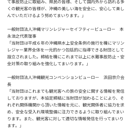
て事故防止に取組み、県民の皆様、そして国内外から訪れる多
くの観光客の皆様が、沖縄の美しい海を安全に、安心して楽し
んでいただけるよう努めてまいります。」
一般財団法人沖縄マリンレジャーセイフティービューロー 本
永浩之代表理事
「当財団は平成６年の沖縄県水上安全条例の施行を機にマリン
レジャー業界全体を一元的かつ包括的に指導できる財団として
設立されました。締結を機にこれまで以上に水難事故防止・安
全対策の取り組みを強化してまいります。」
一般財団法人沖縄観光コンベンションビューロー 浜田京介会
長
「当財団はこれまでも観光客への旅の安全に関する情報を発信
しておりますが、本協定締結に当財団が加わることにより、そ
れぞれ関係機関から頂いた情報を元に、観光関係者に協力を求
め、安全な受入れ環境整備に注力できるように取り組んでまい
ります。また、観光客に対して適切な情報発信を行ってまいり
ます。」