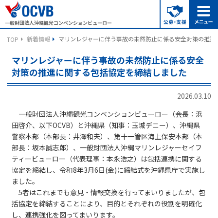
一般財団法人沖縄観光コンベンションビューロー
新着情報
マリンレジャーに伴う事故の未然防止に係る安全対策の推進
TOP
マリンレジャーに伴う事故の未然防止に係る安全
対策の推進に関する包括協定を締結しました
2026.03.10
一般財団法人沖縄観光コンベンションビューロー（会長：浜
田啓介、以下OCVB）と沖縄県（知事：玉城デニー）、沖縄県
警察本部（本部長：井澤和夫）、第十一管区海上保安本部（本
部長：坂本誠志郎）、一般財団法人沖縄マリンレジャーセイフ
ティービューロー（代表理事：本永浩之）は包括連携に関する
協定を締結し、令和8年3月6日(金)に締結式を沖縄県庁で実施し
ました。
5者はこれまでも意見・情報交換を行ってまいりましたが、包
括協定を締結することにより、目的とそれぞれの役割を明確化
し、連携強化を図ってまいります。