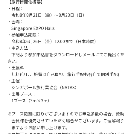
【旅行博開催概要】
・日程：
令和8年8月21日（金）～8月23日（日）
・会場：
Singapore EXPO Halls
・参加申込期限：
令和8年6月26日（金）12:00まで（日本時間）
・申込方法：
下記より参加申込書をダウンロードしメールにてご提出くだ
さい。
・出展料：
無料(但し、旅費は自己負担、旅行手配も各自で個別手配)
・主催：
シンガポール旅行業協会（NATAS）
・出展ブース：
1ブース（3ｍ×3ｍ）
※ブース範囲に限りがございますのでお申込多数の場合、賛助
会員様を優先させていただく場合がございます。ご理解賜り
ますようお願い申し上げます。