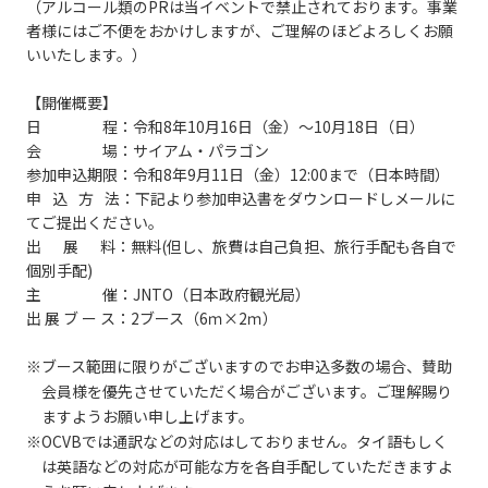
（アルコール類のPRは当イベントで禁止されております。事業
者様にはご不便をおかけしますが、ご理解のほどよろしくお願
いいたします。）
【開催概要】
日 程：令和8年10月16日（金）～10月18日（日）
会 場：サイアム・パラゴン
参加申込期限：令和8年9月11日（金）12:00まで（日本時間）
申 込 方 法：下記より参加申込書をダウンロードしメールに
てご提出ください。
出 展 料：無料(但し、旅費は自己負担、旅行手配も各自で
個別手配)
主 催：JNTO（日本政府観光局）
出 展 ブ ー ス：2ブース（6ｍ×2ｍ）
※ブース範囲に限りがございますのでお申込多数の場合、賛助
会員様を優先させていただく場合がございます。ご理解賜り
ますようお願い申し上げます。
※OCVBでは通訳などの対応はしておりません。タイ語もしく
は英語などの対応が可能な方を各自手配していただきますよ