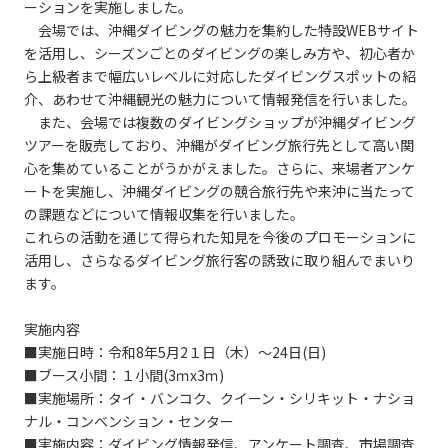
ーションを実施しました。
会場では、沖縄ダイビングの魅力を集約した特設WEBサイト
を活用し、シーズンごとのダイビングの楽しみ方や、初心者か
ら上級者まで幅広いレベルに対応したダイビングスポットの紹
介、あわせて沖縄観光の魅力について情報発信を行いました。
また、会場では複数のダイビングショップが沖縄ダイビング
ツアーを販売しており、沖縄がダイビング旅行先として高い関
心を集めていることがうかがえました。さらに、来場者アンケ
ートを実施し、沖縄ダイビングの競合旅行先や来沖に当たって
の課題などについて情報収集を行いました。
これらの活動を通じて得られた知見を今後のプロモーションに
活用し、さらなるダイビング旅行客の誘致に取り組んでまいり
ます。
実施内容
■実施日時：令和8年5月2１日（木）～24日(日)
■ブース小間：１小間(3ｍx3ｍ)
■実施場所：タイ・バンコク、クイーン・シリキット・ナショ
ナル・コンベンション・センター
■実施内容：ダイビング情報発信、アンケート調査、市場調査