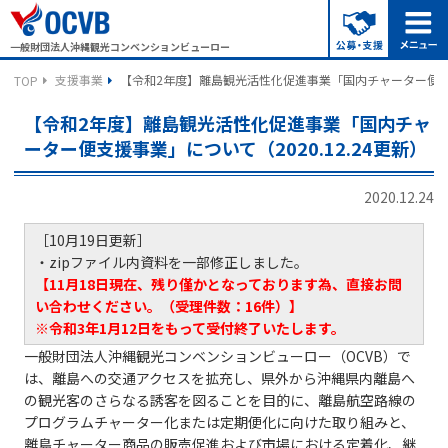
一般財団法人沖縄観光コンベンションビューロー
支援事業
【令和2年度】離島観光活性化促進事業「国内チャーター便支援事
TOP
【令和2年度】離島観光活性化促進事業「国内チャ
ーター便支援事業」について（2020.12.24更新）
2020.12.24
［10月19日更新］
・zipファイル内資料を一部修正しました。
【11月18日現在、残り僅かとなっております為、直接お問
い合わせください。（受理件数：16件）】
※令和3年1月12日をもって受付終了いたします。
一般財団法人沖縄観光コンベンションビューロー（OCVB）で
は、離島への交通アクセスを拡充し、県外から沖縄県内離島へ
の観光客のさらなる誘客を図ることを目的に、離島航空路線の
プログラムチャーター化または定期便化に向けた取り組みと、
離島チャーター商品の販売促進および市場における定着化、継