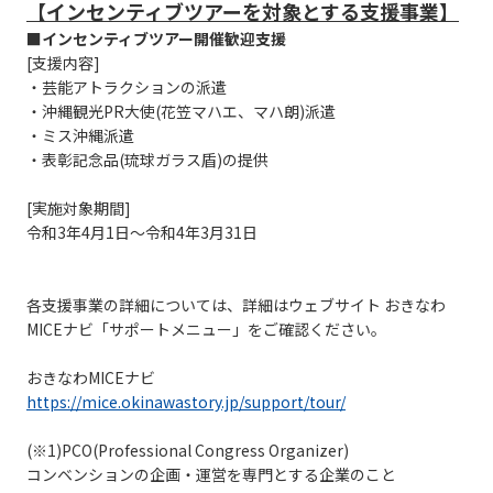
【インセンティブツアーを対象とする支援事業】
■インセンティブツアー開催歓迎支援
[支援内容]
・芸能アトラクションの派遣
・沖縄観光PR大使(花笠マハエ、マハ朗)派遣
・ミス沖縄派遣
・表彰記念品(琉球ガラス盾)の提供
[実施対象期間]
令和3年4月1日～令和4年3月31日
各支援事業の詳細については、詳細はウェブサイト おきなわ
MICEナビ「サポートメニュー」をご確認ください。
おきなわMICEナビ
https://mice.okinawastory.jp/support/tour/
(※1)PCO(Professional Congress Organizer)
コンベンションの企画・運営を専門とする企業のこと