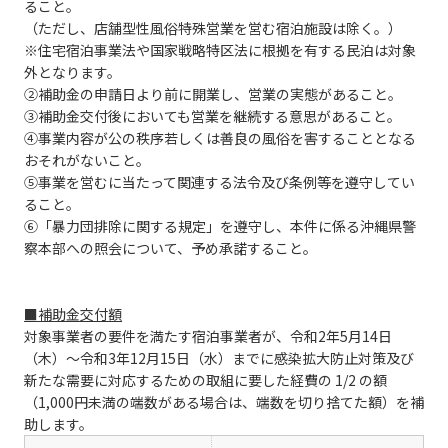
ること。
（ただし、店舗型性風俗特殊営業を営む宿泊施設は除く。）
※住宅宿泊事業法や国家戦略特区法に根拠を有する民泊は対象
外となります。
②補助金の申請日より前に開業し、営業の実態があること。
③補助金交付後においても営業を継続する意思があること。
④事業内容が公の秩序若しくは善良の風俗を害することとなる
おそれがないこと。
⑤事業を営むに当たって関連する法令及び条例等を遵守してい
ること。
⑥「暴力団排除に関する規定」を遵守し、本件に係る沖縄県警
察本部への照会について、予め承諾すること。
■補助金交付額
対象事業者の要件を満たす宿泊事業者が、令和2年5月14日
（木）～令和3年12月15日（水）までに感染拡大防止対策及び
新たな需要に対応するための取組に要した経費の 1/2 の額
（1,000円未満の端数がある場合は、端数を切り捨てた額）を補
助します。