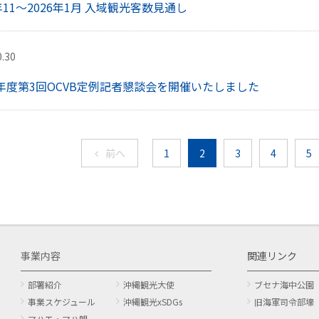
5年11～2026年1月 入域観光客数見通し
0.30
年度第3回OCVB定例記者懇談会を開催いたしました
前へ
1
2
3
4
5
事業内容
関連リンク
部署紹介
沖縄観光大使
ブセナ海中公園
事業スケジュール
沖縄観光xSDGs
旧海軍司令部壕
マハエ・マハ朗