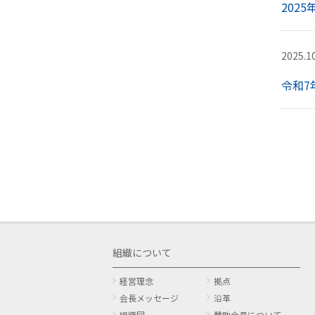
202
2025.1
令和7
組織について
経営理念
拠点
会長メッセージ
沿革
組織図
賛助会員について